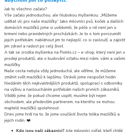
abychom jim to poskytli.
Jak to všechno začalo?
Vše začalo jednoduchou, ale hlubokou myšlenkou: „Můžeme
udělat víc pro naše mazlíčky.“ Jako milovníci psů, koček a dalších
domácích mazlíčků jsme si uvědomili, že péče o ně není jen o
krmení nebo pravidelných procházkách. Je to o tom porozumět
jejich potřebám, nabídnout jim to nejlepší, co si zaslouží, a zajistit
jim zdraví a radost po celý život.
A tak se zrodila myšlenka na Psimls.cz – e-shop, který není jen o
prodeji produktů, ale o budování vztahu mezi námi, vámi a vašimi
mazlíčky.
Naše cesta nebyla vždy jednoduchá, ale věříme, že můžeme
změnit svět mazlíčků k lepšímu. Strávili jsme nespočet hodin
hledáním těch nejkvalitnějších produktů, spoluprací s odborníky
na výživu a nasloucháním potřebám našich prvních zákazníků.
Věděli jsme, že pokud chceme uspět, musíme být nejen
obchodem, ale především partnerem, na kterého se mohou
majitelé mazlíčků spolehnout.
Dnes jsme hrdí na to, že jsme součástí života tolika mazlíčků a
jejich rodin. ❤️
Kdo jsou naši zákazníci?
Jste milovníci zvířat, kteří chtějí