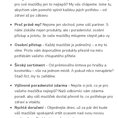
pro své mazlíčky jen to nejlepší? My vás chápeme. Jsme tu,
abychom vám pomohli splnit každou jejich potřebu – od
zdraví až po zábavu.
Proč právě my?
Nejsme jen obchod, jsme váš partner. S
námi získáte nejen produkty, ale i poradenství, osobní
přístup a jistotu, že vaše mazlíčky milujeme stejně jako vy.
Osobní přístup -
Každý mazlíček je jedinečný – a my to
víme. Proto vám doporučíme produkty přesně na míru
potřebám vašeho chlupatého přítele.
Široký sortiment -
Od prémiového krmiva po hračky a
kosmetiku – vše na jednom místě. A pokud něco nenajdete?
Stačí říct, my to zařídíme.
Výživové poradenství zdarma -
Nejste si jisti, co je pro
vašeho mazlíčka nejlepší? Naši odborníci vám zdarma
poradí, aby váš mazlíček dostal přesně to, co potřebuje pro
zdraví a vitalitu.
Rychlé doručení -
Objednejte dnes, už za pár dní bude
váš mazlíček spokojeně vrtět ocasem nad svou novou