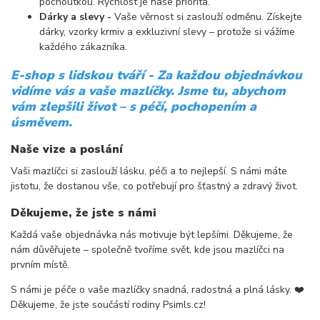
pochoutkou. Rychlost je naše priorita.
Dárky a slevy -
Vaše věrnost si zaslouží odměnu. Získejte
dárky, vzorky krmiv a exkluzivní slevy – protože si vážíme
každého zákazníka.
E-shop s lidskou tváří - Za každou objednávkou
vidíme vás a vaše mazlíčky. Jsme tu, abychom
vám zlepšili život – s péčí, pochopením a
úsměvem.
Naše vize a poslání
Vaši mazlíčci si zaslouží lásku, péči a to nejlepší. S námi máte
jistotu, že dostanou vše, co potřebují pro šťastný a zdravý život.
Děkujeme, že jste s námi
Každá vaše objednávka nás motivuje být lepšími. Děkujeme, že
nám důvěřujete – společně tvoříme svět, kde jsou mazlíčci na
prvním místě.
S námi je péče o vaše mazlíčky snadná, radostná a plná lásky. ❤️
Děkujeme, že jste součástí rodiny Psimls.cz!