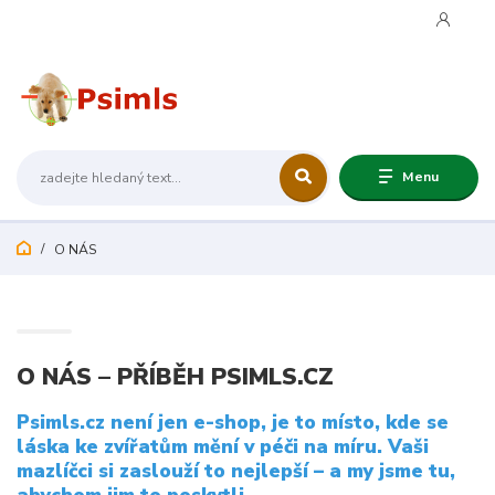
+420 606 419 950
Menu
O NÁS
O NÁS – PŘÍBĚH PSIMLS.CZ
Psimls.cz není jen e-shop, je to místo, kde se
láska ke zvířatům mění v péči na míru. Vaši
mazlíčci si zaslouží to nejlepší – a my jsme tu,