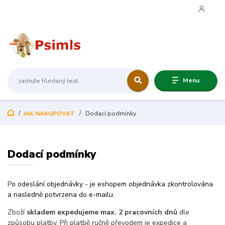
+420 606 419 950
Menu
JAK NAKUPOVAT
Dodací podmínky
Dodací podmínky
P
o odeslání objednávky - je eshopem objednávka zkontrolována
a nasledně potvrzena do e-mailu.
Zboží
skladem expedujeme max. 2 pracovních dnů
dle
způsobu platby. Při platbě ručně převodem je expedice a