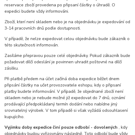
reservace zboží provedena po připsaní částky o úhradě. O
expedici budete vždy informováni.
Zboží, kterí není skladem nebo je na objednávku je expedování od
3-14 pracovních dnů podle dostupnosti.
V případě, že nelze expedovat celou objednávku bude zákazník o
této skutečnosti informován.
Zasíláme přepravou pouze celé objednávky. Pokud zákazník bude
požadovat dílčí odeslání je povinnen uhradit poštovné na dílčí
zásilku.
Při platbě předem na účet začíná doba expedice běžet dnem
připsání částky na učet provozovatele eshopu, kdy o připsaní
platby budete informování. V případě, že objednané zboží není
skladem nebo je nebude možné již expedovat do 7 dnů, oznámí
prodávající předpokládaný termín dodání nebo nabídne jiný
srovnatelný výrobek. V tom případě si však vyžádá odsouhlasení
kupujícího.
Vyjímku doby expedice činí pouze odbobí - dovolených
, kdy
objednávky budou vyřizovnány následně. Toto odbobí bude vždy