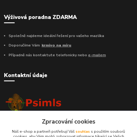
Výživová poradna ZDARMA
Společně najdeme ideální řešení pro vašeho mazlíka
Doporučíme Vám
krmivo na míru
Případně nás kontaktute telefonicky nebo
e-mailem
Kontaktní údaje
+420 606 419 950
Zpracování cookies
info@psimls.cz
Náš e-shop a partneři potřebují Váš
souhlas
s použitím souborů
cookies, aby Vám mohli zobrazovat informace týkající se Vašich